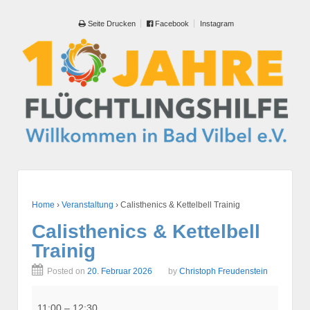
Seite Drucken
Facebook
Instagram
Home
›
Veranstaltung
›
Calisthenics & Kettelbell Trainig
Calisthenics & Kettelbell
Trainig
Posted on
20. Februar 2026
by
Christoph Freudenstein
Calisthenics
&
11:00
–
12:30