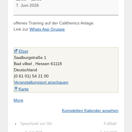
Kettelbell
7. Juni 2026
Trainig
offenes Training auf der Calithenics Anlage.
Link zur
Whats App Gruppe
Efzet
Saalburgstraße 1
Bad vilbel
,
Hessen
61118
Deutschland
(0 61 01) 54 21 00
Veranstaltungsort anschauen
Efzet
Karte
about
More
{title}
Kompletten Kalender ansehen
‹
Sprechzeit vor Ort:
Fußball
6. Juni 2026
7. Juni 2026