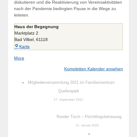
diskutieren und die Reaktivierung von Vereinsaktivitäten
nach der Pandemie bedingten Pause in die Wege zu
leiteten.
Haus der Begegnung
Marktplatz 2
Bad Vilbel
,
61118
Haus
Karte
der
about
More
Begegnung
{title}
Kompletten Kalender ansehen
‹
Mitgliederversammlung 2021 im Familienzentrum
Quellenpark
27. September 2021
Runder Tisch – Flüchtlingsbetreuung
11. Januar 2022
›