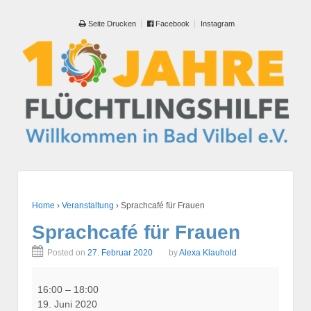
Seite Drucken
Facebook
Instagram
Home
›
Veranstaltung
›
Sprachcafé für Frauen
Sprachcafé für Frauen
Posted on
27. Februar 2020
by
Alexa Klauhold
Sprachcafé
für
16:00
–
18:00
Frauen
19. Juni 2020