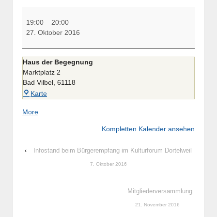
Vortrag:
Grundgesetz
19:00
–
20:00
Basis
27. Oktober 2016
des
Zusammenlebens
Haus der Begegnung
Marktplatz 2
Bad Vilbel
,
61118
Haus
Karte
der
about
More
Begegnung
{title}
Kompletten Kalender ansehen
‹
Infostand beim Bürgerempfang im Kulturforum Dortelweil
7. Oktober 2016
Mitgliederversammlung
21. November 2016