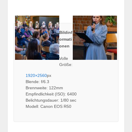
Bildinf
ormati
onen
Volle
Größe:
1920×2560
px
Blende: f/6.3
Brennweite: 122mm
Empfindlichkeit (ISO): 6400
Belichtungsdauer: 1/80 sec
Modell: Canon EOS R50