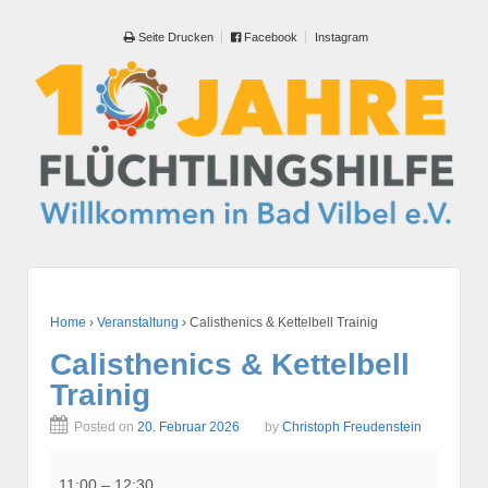
Seite Drucken
Facebook
Instagram
Home
›
Veranstaltung
›
Calisthenics & Kettelbell Trainig
Calisthenics & Kettelbell
Trainig
Posted on
20. Februar 2026
by
Christoph Freudenstein
Calisthenics
&
11:00
–
12:30