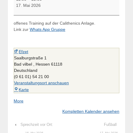
Kettelbell
17. Mai 2026
Trainig
offenes Training auf der Calithenics Anlage.
Link zur
Whats App Gruppe
Efzet
Saalburgstraße 1
Bad vilbel
,
Hessen
61118
Deutschland
(0 61 01) 54 21 00
Veranstaltungsort anschauen
Efzet
Karte
about
More
{title}
Kompletten Kalender ansehen
‹
Sprechzeit vor Ort:
Fußball
16. Mai 2026
17. Mai 2026