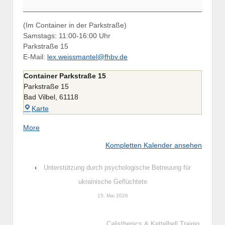
(Im Container in der Parkstraße)
Samstags: 11:00-16:00 Uhr
Parkstraße 15
E-Mail:
lex.weissmantel@fhbv.de
Container Parkstraße 15
Parkstraße 15
Bad Vilbel
,
61118
Container
Karte
Parkstraße
about
More
15
{title}
Kompletten Kalender ansehen
‹
Unterstützung durch psychologische Betreuung für
ukrainische Geflüchtete
15. Mai 2026
Calisthenics & Kettelbell Trainig