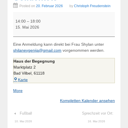
Posted on
20. Februar 2026
by
Christoph Freudenstein
Unterstützung
durch
14:00
–
18:00
psychologische
15. Mai 2026
Betreuung
für
Eine Anmeldung kann direkt bei Frau Shylan unter
ukrainische
shilanevgenija@gmail.com
vorgenommen werden.
Geflüchtete
Haus der Begegnung
Marktplatz 2
Bad Vilbel
,
61118
Haus
Karte
der
about
More
Begegnung
{title}
Kompletten Kalender ansehen
‹
Fußball
Sprechzeit vor Ort:
10. Mai 2026
16. Mai 2026