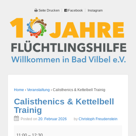
Seite Drucken
Facebook
Instagram
Home
›
Veranstaltung
›
Calisthenics & Kettelbell Trainig
Calisthenics & Kettelbell
Trainig
Posted on
20. Februar 2026
by
Christoph Freudenstein
Calisthenics
&
11:00
–
12:30