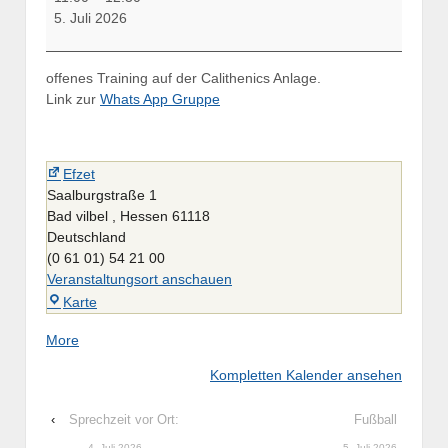
Kettelbell
5. Juli 2026
Trainig
offenes Training auf der Calithenics Anlage.
Link zur
Whats App Gruppe
Efzet
Saalburgstraße 1
Bad vilbel
,
Hessen
61118
Deutschland
(0 61 01) 54 21 00
Veranstaltungsort anschauen
Efzet
Karte
about
More
{title}
Kompletten Kalender ansehen
‹
Sprechzeit vor Ort:
Fußball
4. Juli 2026
5. Juli 2026