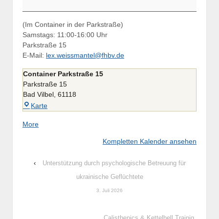
(Im Container in der Parkstraße)
Samstags: 11:00-16:00 Uhr
Parkstraße 15
E-Mail:
lex.weissmantel@fhbv.de
Container Parkstraße 15
Parkstraße 15
Bad Vilbel
,
61118
Container
Karte
Parkstraße
about
More
15
{title}
Kompletten Kalender ansehen
‹
Unterstützung durch psychologische Betreuung für
ukrainische Geflüchtete
3. Juli 2026
Calisthenics & Kettelbell Trainig