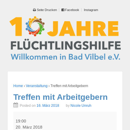
Seite Drucken
Facebook
Instagram
Home
›
Veranstaltung
›
Treffen mit Arbeitgebern
Treffen mit Arbeitgebern
Posted on
16. März 2018
by
Nicole Unruh
Treffen
mit
19:00
Arbeitgebern
20. März 2018