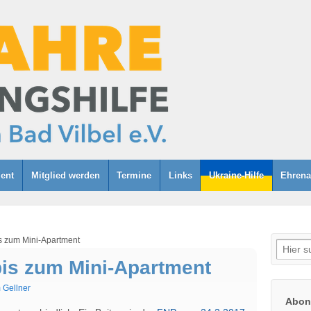
ent
Mitglied werden
Termine
Links
Ukraine-Hilfe
Ehrena
s zum Mini-Apartment
Suche
nach:
is zum Mini-Apartment
 Gellner
Abonn