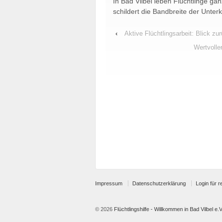
In Bad Vilbel leben Flüchtlinge gan
schildert die Bandbreite der Unterk
‹
Aktive Flüchtlingsarbeit: Blick z
Wertvolle
Impressum
Datenschutzerklärung
Login für r
© 2026
Flüchtlingshilfe - Willkommen in Bad Vilbel e.V