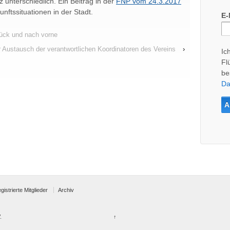
z unterschiedlich. Ein Beitrag in der
FNP vom 24.3.2017
unftssituationen in der Stadt.
E-
urück und nach vorne
r Austausch der verantwortlichen Koordinatoren des Vereins
›
Ic
Fl
be
Da
egistrierte Mitglieder
Archiv
.
↑