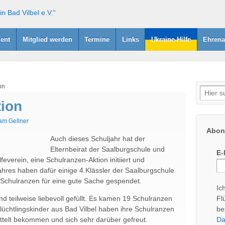
ent
Mitglied werden
Termine
Links
Ukraine-Hilfe
Ehrena
on
Suche
nach:
ion
am Gellner
Abonn
Auch dieses Schuljahr hat der
Elternbeirat der Saalburgschule und
E-
lfeverein, eine Schulranzen-Aktion initiiert und
hres haben dafür einige 4.Klässler der Saalburgschule
 Schulranzen für eine gute Sache gespendet.
Ic
d teilweise liebevoll gefüllt. Es kamen 19 Schulranzen
Fl
lüchtlingskinder aus Bad Vilbel haben ihre Schulranzen
be
ttelt bekommen und sich sehr darüber gefreut.
Da