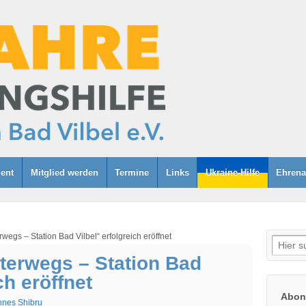
ent
Mitglied werden
Termine
Links
Ukraine-Hilfe
Ehrena
wegs – Station Bad Vilbel“ erfolgreich eröffnet
Suche
nach:
terwegs – Station Bad
ch eröffnet
Abonn
nes Shibru