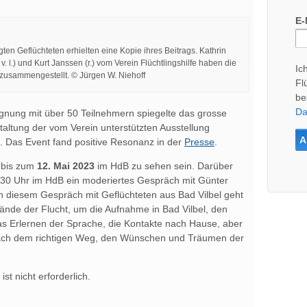
E-
gten Geflüchteten erhielten eine Kopie ihres Beitrags. Kathrin
4. v. l.) und Kurt Janssen (r.) vom Verein Flüchtlingshilfe haben die
Ic
 zusammengestellt. © Jürgen W. Niehoff
Fl
be
Da
egnung mit über 50 Teilnehmern spiegelte das grosse
taltung der vom Verein unterstützten Ausstellung
“. Das Event fand positive Resonanz in der
Presse
.
bis zum
12. Mai 2023
im HdB zu sehen sein. Darüber
:30 Uhr im HdB ein moderiertes Gespräch mit Günter
In diesem Gespräch mit Geflüchteten aus Bad Vilbel geht
de der Flucht, um die Aufnahme in Bad Vilbel, den
s Erlernen der Sprache, die Kontakte nach Hause, aber
nach dem richtigen Weg, den Wünschen und Träumen der
ist nicht erforderlich.