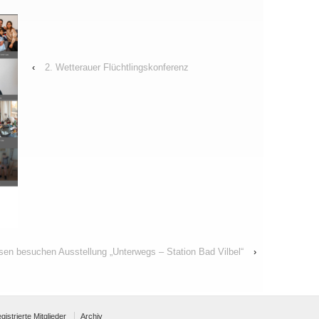
‹
2. Wetterauer Flüchtlingskonferenz
sen besuchen Ausstellung „Unterwegs – Station Bad Vilbel“
›
egistrierte Mitglieder
Archiv